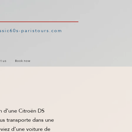
ssic60s-paristours.com
t us
Book now
on d’une Citroën DS
ous transporte dans une
viez d’une voiture de