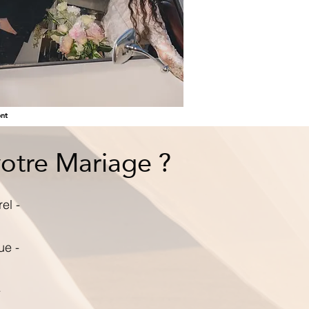
nt
votre Mariage ?
el -
ue -
-