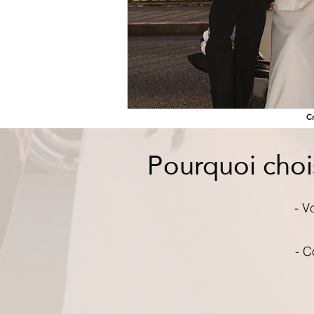
Cr
Pourquoi choi
- V
- C